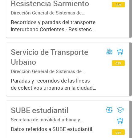
Resistencia Sarmiento
csv
Dirección General de Sistemas de
Información Geográfica
Recorridos y paradas del transporte
interurbano Corrientes - Resistencia
ramal Sarmiento
Servicio de Transporte
Urbano
csv
Dirección General de Sistemas de
Información Geográfica
Paradas y recorridos de las líneas
de colectivos urbanos en la ciudad
de Corrientes
SUBE estudiantil
Secretaria de movilidad urbana y
seguridad ciudadana | Subsecretaria de
Datos referidos a SUBE estudiantil.
transporte | Direccion general de
csv