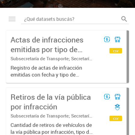
Actas de infracciones
emitidas por tipo de
csv
vehiculo
Subsecretaría de Transporte; Secretaría
de Movilidad Urbana y Seguridad
Registro de actas de infracción
ciudadana
emitidas con fecha y tipo de
transporte
Retiros de la vía pública
por infracción
Subsecretaría de Transporte; Secretaría
csv
de Movilidad Urbana y Seguridad
Cantidad de retiros de vehículos de
ciudadana
la vía pública por infracción, tipo de