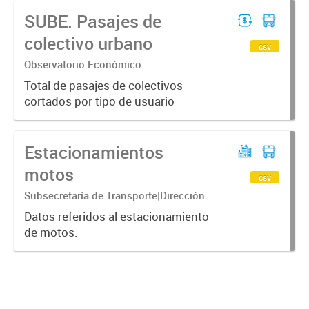
sobre asuntos de transporte - los
SUBE. Pasajes de
mismos son derivados al área de
transporte
colectivo urbano
csv
Observatorio Económico
Total de pasajes de colectivos
cortados por tipo de usuario
Estacionamientos
motos
csv
Subsecretaría de Transporte|Dirección
General de Transporte Urbano|Dirección
Datos referidos al estacionamiento
de Estacionamiento Medido
de motos.