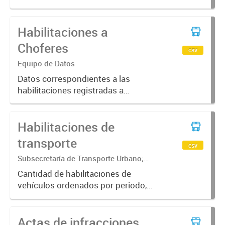
vehículo y tipo de infracción
Habilitaciones a
Choferes
csv
Equipo de Datos
Datos correspondientes a las
habilitaciones registradas a
choferes en la oficina de transporte
de la Ciudad de Corrientes.
Habilitaciones de
transporte
csv
Subsecretaría de Transporte Urbano;
Secretaría de Movilidad Urbana y
Cantidad de habilitaciones de
Seguridad ciudadana
vehículos ordenados por periodo,
categoría del transporte y calidad
de la licencia
Actas de infracciones