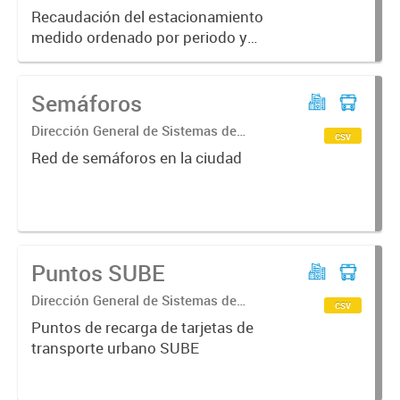
Secretaría de Movilidad Urbana y
Recaudación del estacionamiento
Seguridad ciudadana; Dirección General
medido ordenado por periodo y
de Transporte Urbano; Dirección de
categoría de recaudador
Estacionamiento...
Semáforos
Dirección General de Sistemas de
csv
Información Geográfica
Red de semáforos en la ciudad
Puntos SUBE
Dirección General de Sistemas de
csv
Información Geográfica
Puntos de recarga de tarjetas de
transporte urbano SUBE