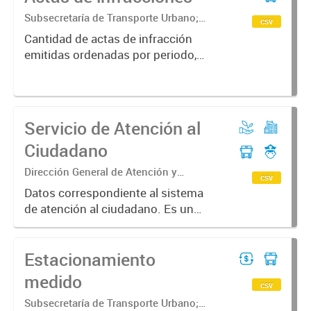
Subsecretaría de Transporte Urbano;
csv
Secretaría de Movilidad Urbana y
Cantidad de actas de infracción
Seguridad ciudadana
emitidas ordenadas por periodo,
tipo de ingreso y secuestro.
Servicio de Atención al
Ciudadano
Dirección General de Atención y
csv
Cercanía Ciudadana
Datos correspondiente al sistema
de atención al ciudadano. Es un
registro de comunicación de los
vecinos y la municipalidad, a través
Estacionamiento
de los distintos medios.
medido
csv
Subsecretaría de Transporte Urbano;