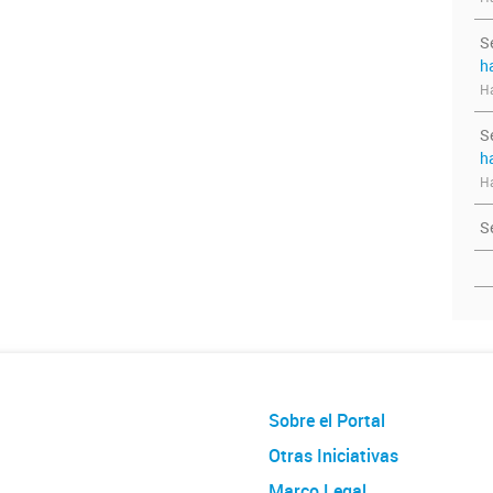
S
h
Ha
S
h
Ha
S
Sobre el Portal
Otras Iniciativas
Marco Legal