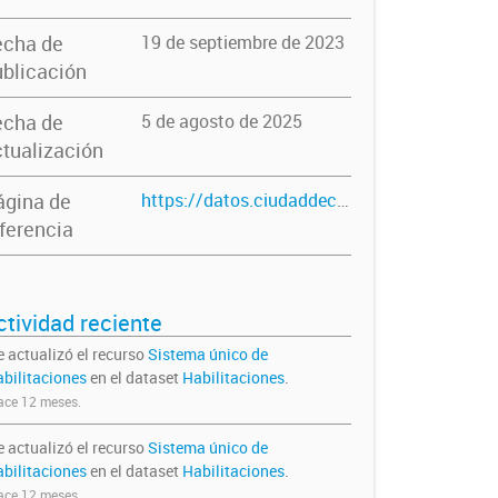
echa de
19 de septiembre de 2023
blicación
echa de
5 de agosto de 2025
tualización
ágina de
https://datos.ciudaddecorrientes.gov.ar/dataset/habilitaciones
ferencia
ctividad reciente
e actualizó el recurso
Sistema único de
abilitaciones
en el dataset
Habilitaciones
.
ce 12 meses.
e actualizó el recurso
Sistema único de
abilitaciones
en el dataset
Habilitaciones
.
ce 12 meses.