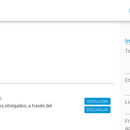
I
T
Et
s
L
CONSULTAR
os otorgados, a través del
DESCARGAR
F
ac