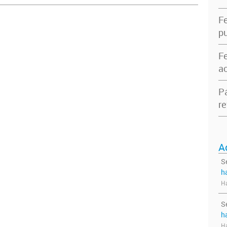
F
pu
F
ac
P
re
A
S
h
Ha
S
h
Ha