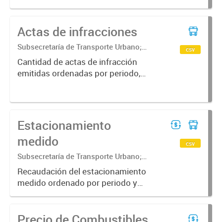
categoría del transporte y calidad
de la licencia
Actas de infracciones
Subsecretaría de Transporte Urbano;
csv
Secretaría de Movilidad Urbana y
Cantidad de actas de infracción
Seguridad ciudadana
emitidas ordenadas por periodo,
tipo de ingreso y secuestro.
Estacionamiento
medido
csv
Subsecretaría de Transporte Urbano;
Secretaría de Movilidad Urbana y
Recaudación del estacionamiento
Seguridad ciudadana; Dirección General
medido ordenado por periodo y
de Transporte Urbano; Dirección de
categoría de recaudador
Estacionamiento...
Precio de Combustibles