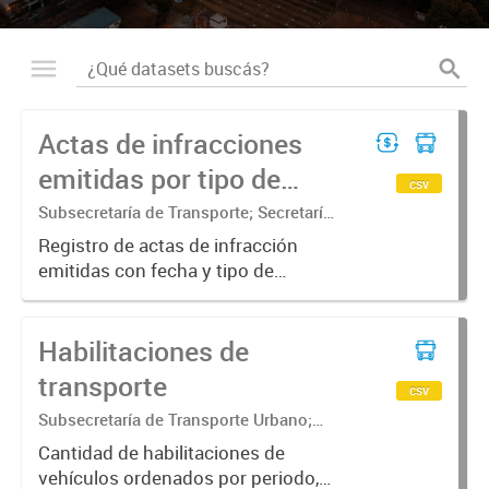
Actas de infracciones
emitidas por tipo de
csv
vehiculo
Subsecretaría de Transporte; Secretaría
de Movilidad Urbana y Seguridad
Registro de actas de infracción
ciudadana
emitidas con fecha y tipo de
transporte
Habilitaciones de
transporte
csv
Subsecretaría de Transporte Urbano;
Secretaría de Movilidad Urbana y
Cantidad de habilitaciones de
Seguridad ciudadana
vehículos ordenados por periodo,