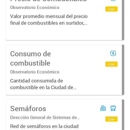
Observatorio Económico
csv
Valor promedio mensual del precio
final de combustibles en surtidor,
pagado por el consumidor final en
la Ciudad de Corrientes
Consumo de
combustible
csv
Observatorio Económico
Cantidad consumida de
combustible en la Ciudad de
Corrientes, en metros cúbicos,
despachados por boca de
Semáforos
expendio.
Dirección General de Sistemas de
csv
Información Geográfica
Red de semáforos en la ciudad