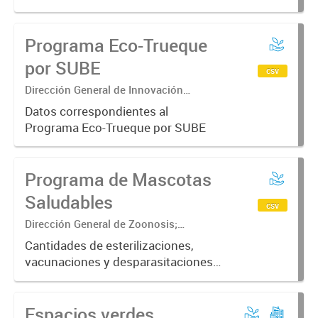
Programa Eco-Trueque
por SUBE
csv
Dirección General de Innovación
Pública y Gobierno Abierto
Datos correspondientes al
Programa Eco-Trueque por SUBE
Programa de Mascotas
Saludables
csv
Dirección General de Zoonosis;
Subsecretaría de Contralor ambiental;
Cantidades de esterilizaciones,
Secretaría de Ambiente y Desarrollo
vacunaciones y desparasitaciones
sustentable
realizadas a mascotas ordenadas
por fecha, barrio, especie y sexo
Espacios verdes