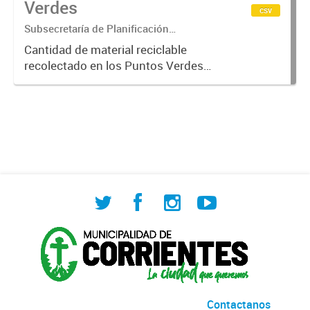
Verdes
csv
Subsecretaría de Planificación
Ambiental
Cantidad de material reciclable
recolectado en los Puntos Verdes
ordenado por fecha y ubicación del
punto
Contactanos