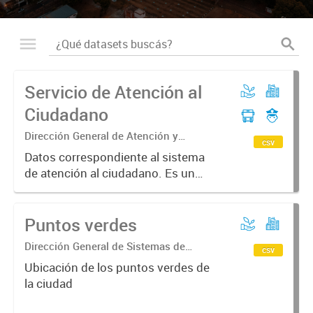
Servicio de Atención al
Ciudadano
Dirección General de Atención y
csv
Cercanía Ciudadana
Datos correspondiente al sistema
de atención al ciudadano. Es un
registro de comunicación de los
vecinos y la municipalidad, a través
Puntos verdes
de los distintos medios.
Dirección General de Sistemas de
csv
Información Geográfica
Ubicación de los puntos verdes de
la ciudad