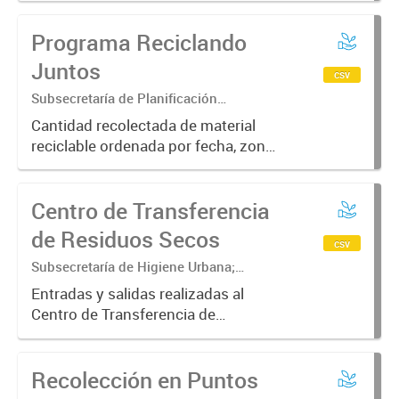
Programa Reciclando
Juntos
csv
Subsecretaría de Planificación
ambiental; Secretaría de Ambiente y
Cantidad recolectada de material
Desarrollo Sustentable
reciclable ordenada por fecha, zona
y tipo de recolección
Centro de Transferencia
de Residuos Secos
csv
Subsecretaría de Higiene Urbana;
Secretaría de Ambiente y Desarrollo
Entradas y salidas realizadas al
sustentable
Centro de Transferencia de
Residuos Secos ordenado por
fecha, hora, tipo de vehículo, tipo de
Recolección en Puntos
residuos y barrio de origen