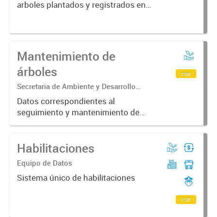
arboles plantados y registrados en
la aplicacion de arbolado de la
Municipalidad de Corrientes.
Mantenimiento de
árboles
csv
Secretaria de Ambiente y Desarrollo
Sustentable
Datos correspondientes al
seguimiento y mantenimiento de
los arboles plantados y registrados
en la aplicacion de arbolado de la
Habilitaciones
Municipalidad de Corrientes
Equipo de Datos
Sistema único de habilitaciones
csv