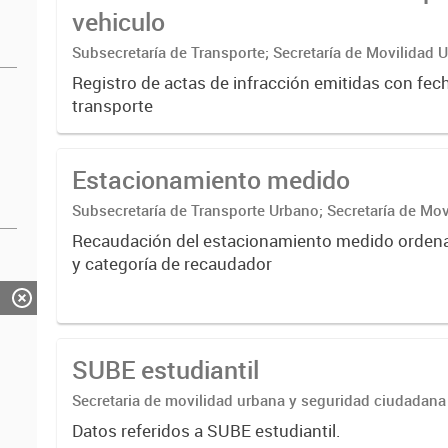
vehiculo
Subsecretaría de Transporte; Secretaría de Movilidad 
ciudadana
Registro de actas de infracción emitidas con fech
transporte
Estacionamiento medido
Subsecretaría de Transporte Urbano; Secretaría de Mov
Seguridad ciudadana; Dirección General de Transporte
Recaudación del estacionamiento medido orden
de Estacionamiento...
y categoría de recaudador
SUBE estudiantil
Secretaria de movilidad urbana y seguridad ciudadana 
transporte | Direccion general de transporte urbano |
Datos referidos a SUBE estudiantil.
sube control...