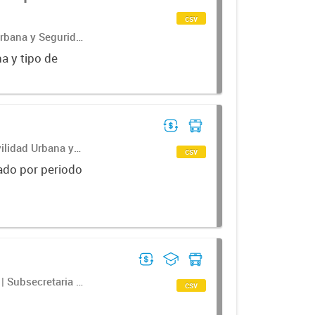
csv
Urbana y Seguridad
a y tipo de
ilidad Urbana y
csv
 Urbano; Dirección
ado por periodo
| Subsecretaria de
csv
 Departamento de