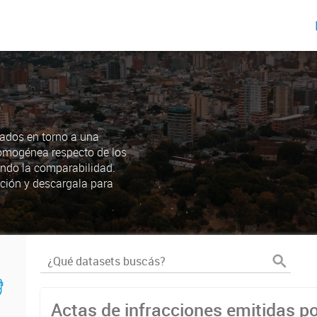
ados en torno a una
omogénea respecto de los
endo la comparabilidad.
ción y descargala para
Actas de infracciones emitidas po