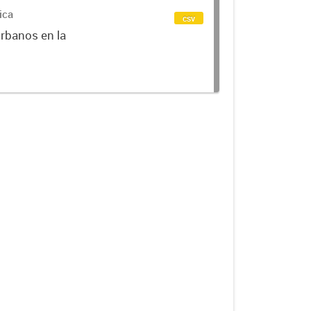
ica
csv
urbanos en la