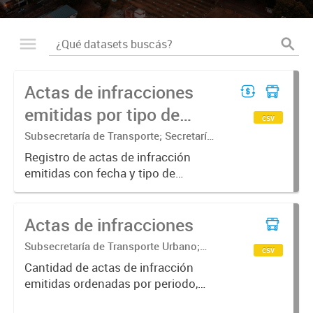
Actas de infracciones
emitidas por tipo de
csv
vehiculo
Subsecretaría de Transporte; Secretaría
de Movilidad Urbana y Seguridad
Registro de actas de infracción
ciudadana
emitidas con fecha y tipo de
transporte
Actas de infracciones
Subsecretaría de Transporte Urbano;
csv
Secretaría de Movilidad Urbana y
Cantidad de actas de infracción
Seguridad ciudadana
emitidas ordenadas por periodo,
tipo de ingreso y secuestro.