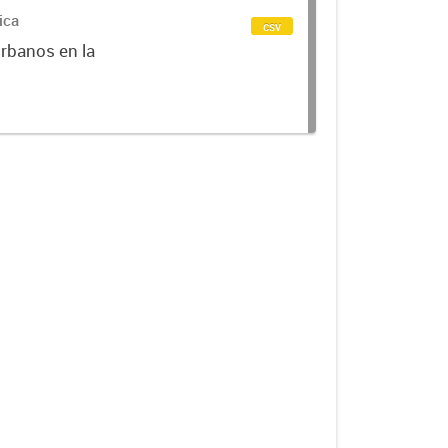
ica
csv
urbanos en la