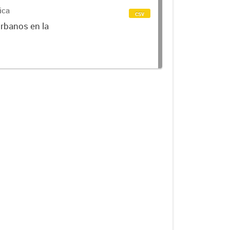
ica
csv
urbanos en la