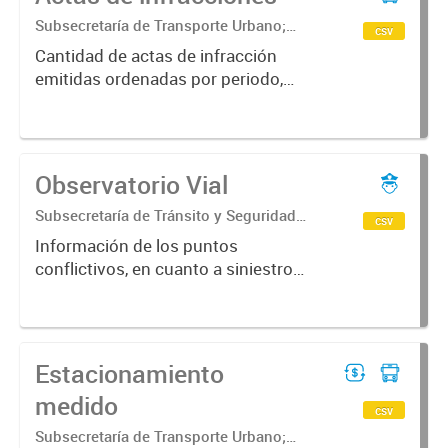
Subsecretaría de Transporte Urbano;
csv
Secretaría de Movilidad Urbana y
Cantidad de actas de infracción
Seguridad ciudadana
emitidas ordenadas por periodo,
tipo de ingreso y secuestro.
Observatorio Vial
Subsecretaría de Tránsito y Seguridad
csv
Vial. Dirección General de Seguridad
Información de los puntos
Vial.
conflictivos, en cuanto a siniestros
viales, presentes en la ciudad de
Corrientes Capital.
Estacionamiento
medido
csv
Subsecretaría de Transporte Urbano;