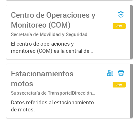
sobre asuntos de transporte - los
Centro de Operaciones y
mismos son derivados al área de
transporte
Monitoreo (COM)
csv
Secretaría de Movilidad y Seguridad
Ciudadana
El centro de operaciones y
monitoreo (COM) es la central de
monitoreo de las cámaras de
vigilancia de la ciudad. Como una
Estacionamientos
de las politicas del municipio en
temas seguridad es la prevención
motos
csv
del...
Subsecretaría de Transporte|Dirección
General de Transporte Urbano|Dirección
Datos referidos al estacionamiento
de Estacionamiento Medido
de motos.