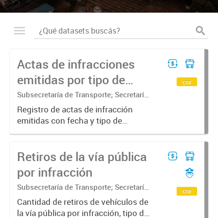
Actas de infracciones
emitidas por tipo de
csv
vehiculo
Subsecretaría de Transporte; Secretaría
de Movilidad Urbana y Seguridad
Registro de actas de infracción
ciudadana
emitidas con fecha y tipo de
transporte
Retiros de la vía pública
por infracción
Subsecretaría de Transporte; Secretaría
csv
de Movilidad Urbana y Seguridad
Cantidad de retiros de vehículos de
ciudadana
la vía pública por infracción, tipo de