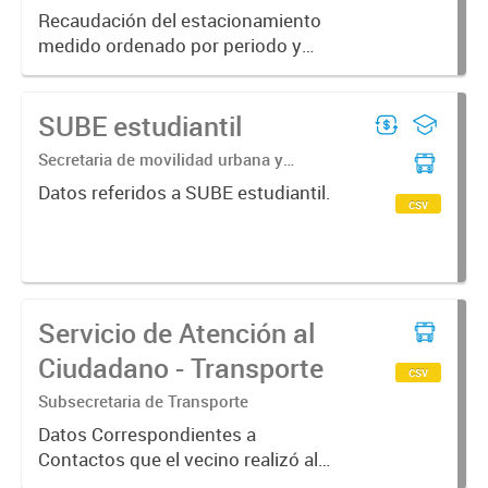
Secretaría de Movilidad Urbana y
Recaudación del estacionamiento
Seguridad ciudadana; Dirección General
medido ordenado por periodo y
de Transporte Urbano; Dirección de
categoría de recaudador
Estacionamiento...
SUBE estudiantil
Secretaria de movilidad urbana y
seguridad ciudadana | Subsecretaria de
Datos referidos a SUBE estudiantil.
transporte | Direccion general de
csv
transporte urbano | Departamento de
sube control...
Servicio de Atención al
Ciudadano - Transporte
csv
Subsecretaria de Transporte
Datos Correspondientes a
Contactos que el vecino realizó al
Servicio de Atención al Ciudadano