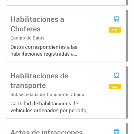
vehículo y tipo de infracción
Habilitaciones a
Choferes
csv
Equipo de Datos
Datos correspondientes a las
habilitaciones registradas a
choferes en la oficina de transporte
de la Ciudad de Corrientes.
Habilitaciones de
transporte
csv
Subsecretaría de Transporte Urbano;
Secretaría de Movilidad Urbana y
Cantidad de habilitaciones de
Seguridad ciudadana
vehículos ordenados por periodo,
categoría del transporte y calidad
de la licencia
Actas de infracciones