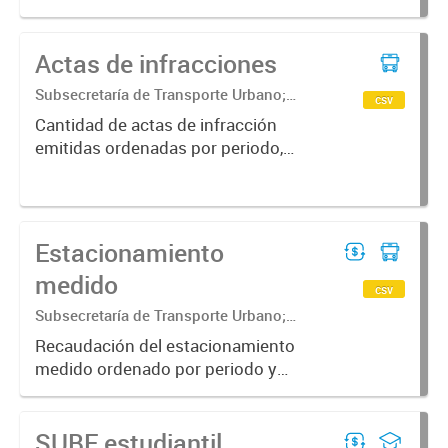
categoría del transporte y calidad
de la licencia
Actas de infracciones
Subsecretaría de Transporte Urbano;
csv
Secretaría de Movilidad Urbana y
Cantidad de actas de infracción
Seguridad ciudadana
emitidas ordenadas por periodo,
tipo de ingreso y secuestro.
Estacionamiento
medido
csv
Subsecretaría de Transporte Urbano;
Secretaría de Movilidad Urbana y
Recaudación del estacionamiento
Seguridad ciudadana; Dirección General
medido ordenado por periodo y
de Transporte Urbano; Dirección de
categoría de recaudador
Estacionamiento...
SUBE estudiantil