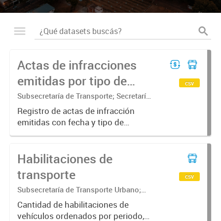
Actas de infracciones
emitidas por tipo de
csv
vehiculo
Subsecretaría de Transporte; Secretaría
de Movilidad Urbana y Seguridad
Registro de actas de infracción
ciudadana
emitidas con fecha y tipo de
transporte
Habilitaciones de
transporte
csv
Subsecretaría de Transporte Urbano;
Secretaría de Movilidad Urbana y
Cantidad de habilitaciones de
Seguridad ciudadana
vehículos ordenados por periodo,