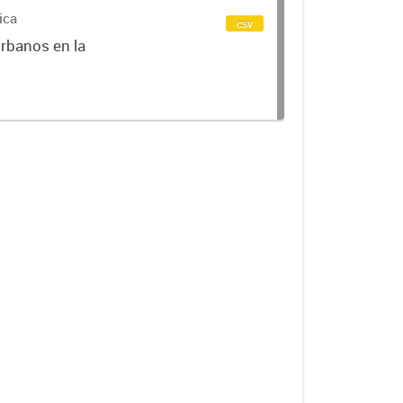
ica
csv
urbanos en la