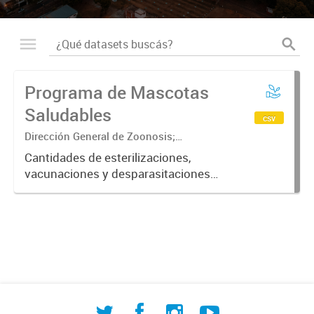
Programa de Mascotas
Saludables
csv
Dirección General de Zoonosis;
Subsecretaría de Contralor ambiental;
Cantidades de esterilizaciones,
Secretaría de Ambiente y Desarrollo
vacunaciones y desparasitaciones
sustentable
realizadas a mascotas ordenadas
por fecha, barrio, especie y sexo