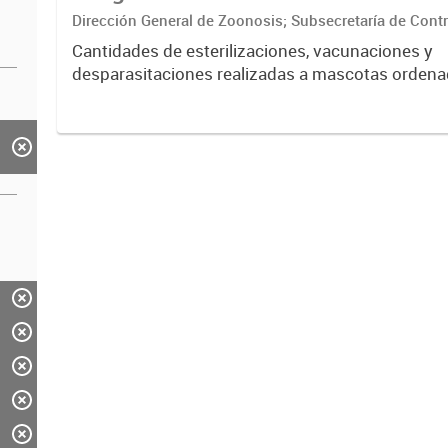
Dirección General de Zoonosis; Subsecretaría de Contr
Secretaría de Ambiente y Desarrollo sustentable
Cantidades de esterilizaciones, vacunaciones y
desparasitaciones realizadas a mascotas ordena
barrio, especie y sexo