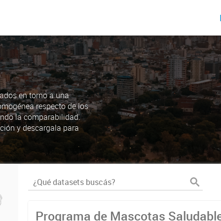
ados en torno a una
omogénea respecto de los
endo la comparabilidad.
ción y descargala para
Programa de Mascotas Saludabl