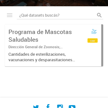
Programa de Mascotas
Saludables
csv
Dirección General de Zoonosis;
Subsecretaría de Contralor ambiental;
Cantidades de esterilizaciones,
Secretaría de Ambiente y Desarrollo
vacunaciones y desparasitaciones
sustentable
realizadas a mascotas ordenadas
por fecha, barrio, especie y sexo