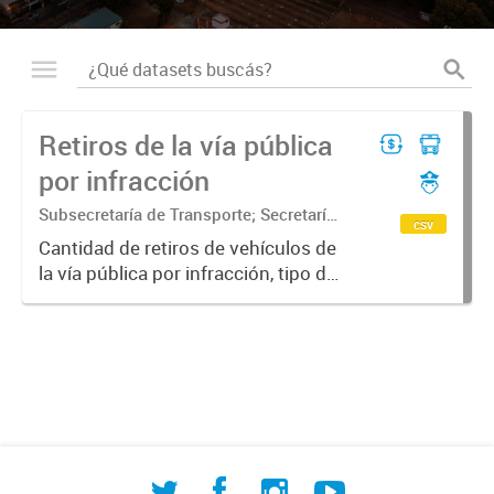
Retiros de la vía pública
por infracción
Subsecretaría de Transporte; Secretaría
csv
de Movilidad Urbana y Seguridad
Cantidad de retiros de vehículos de
ciudadana
la vía pública por infracción, tipo de
vehículo y tipo de infracción