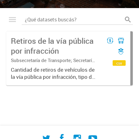
Retiros de la vía pública
por infracción
Subsecretaría de Transporte; Secretaría
csv
de Movilidad Urbana y Seguridad
Cantidad de retiros de vehículos de
ciudadana
la vía pública por infracción, tipo de
vehículo y tipo de infracción