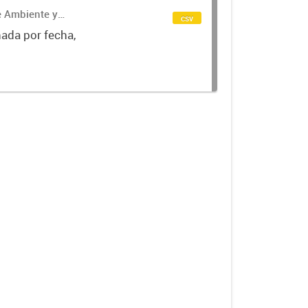
de Ambiente y
csv
nada por fecha,