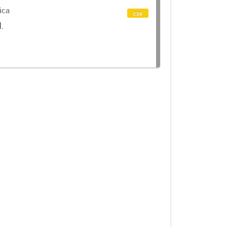
ica
csv
d.