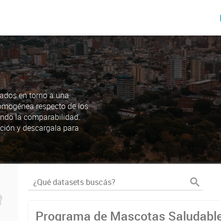
ados en torno a una
omogénea respecto de los
endo la comparabilidad.
ción y descargala para
Programa de Mascotas Saludabl