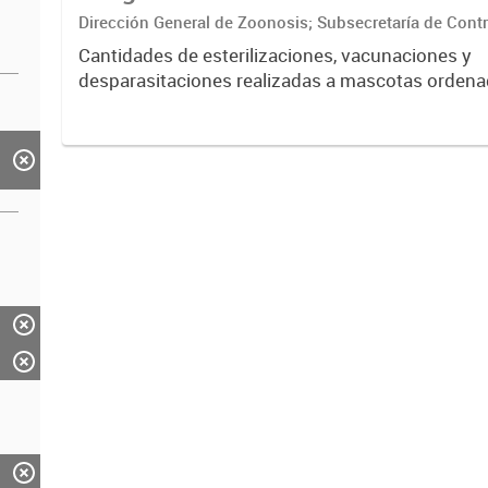
Dirección General de Zoonosis; Subsecretaría de Contr
Secretaría de Ambiente y Desarrollo sustentable
Cantidades de esterilizaciones, vacunaciones y
desparasitaciones realizadas a mascotas ordena
barrio, especie y sexo