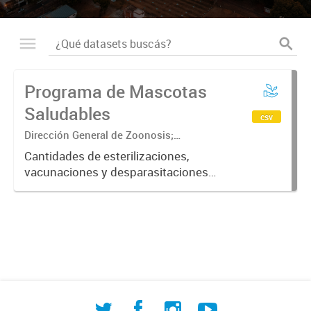
Programa de Mascotas
Saludables
csv
Dirección General de Zoonosis;
Subsecretaría de Contralor ambiental;
Cantidades de esterilizaciones,
Secretaría de Ambiente y Desarrollo
vacunaciones y desparasitaciones
sustentable
realizadas a mascotas ordenadas
por fecha, barrio, especie y sexo