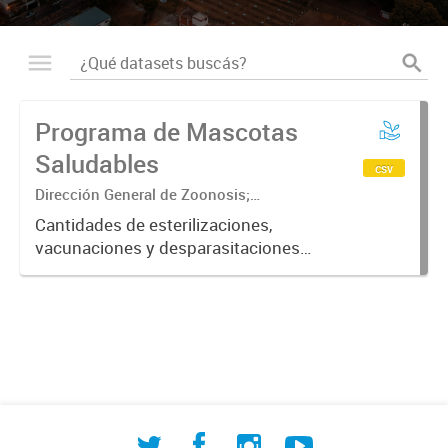
Programa de Mascotas
Saludables
csv
Dirección General de Zoonosis;
Subsecretaría de Contralor ambiental;
Cantidades de esterilizaciones,
Secretaría de Ambiente y Desarrollo
vacunaciones y desparasitaciones
sustentable
realizadas a mascotas ordenadas
por fecha, barrio, especie y sexo