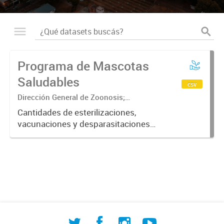
Programa de Mascotas
Saludables
csv
Dirección General de Zoonosis;
Subsecretaría de Contralor ambiental;
Cantidades de esterilizaciones,
Secretaría de Ambiente y Desarrollo
vacunaciones y desparasitaciones
sustentable
realizadas a mascotas ordenadas
por fecha, barrio, especie y sexo