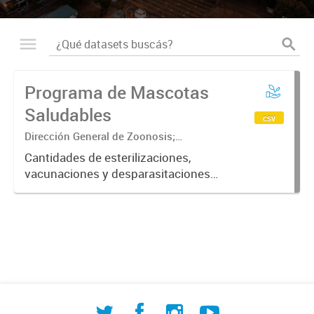
Programa de Mascotas
Saludables
csv
Dirección General de Zoonosis;
Subsecretaría de Contralor ambiental;
Cantidades de esterilizaciones,
Secretaría de Ambiente y Desarrollo
vacunaciones y desparasitaciones
sustentable
realizadas a mascotas ordenadas
por fecha, barrio, especie y sexo