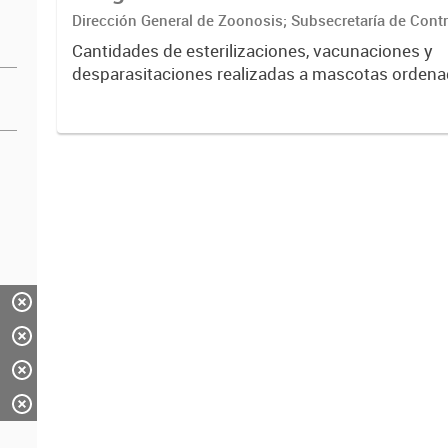
Dirección General de Zoonosis; Subsecretaría de Contr
Secretaría de Ambiente y Desarrollo sustentable
Cantidades de esterilizaciones, vacunaciones y
desparasitaciones realizadas a mascotas ordena
barrio, especie y sexo