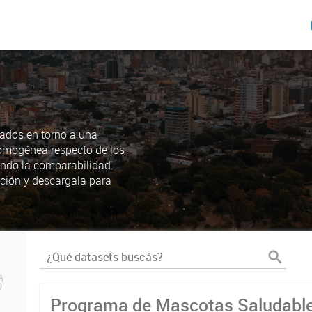
ados en torno a una
omogénea respecto de los
endo la comparabilidad.
ción y descargala para
Programa de Mascotas Saludabl