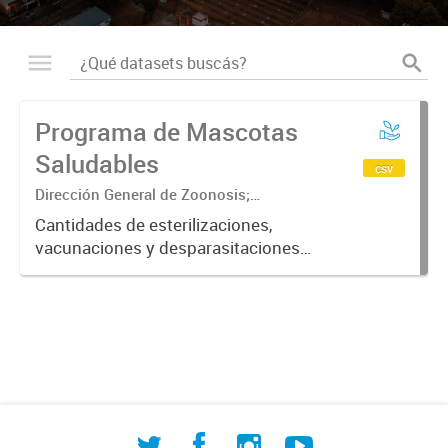
Programa de Mascotas
Saludables
csv
Dirección General de Zoonosis;
Subsecretaría de Contralor ambiental;
Cantidades de esterilizaciones,
Secretaría de Ambiente y Desarrollo
vacunaciones y desparasitaciones
sustentable
realizadas a mascotas ordenadas
por fecha, barrio, especie y sexo