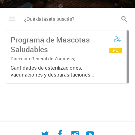
Programa de Mascotas
Saludables
csv
Dirección General de Zoonosis;
Subsecretaría de Contralor ambiental;
Cantidades de esterilizaciones,
Secretaría de Ambiente y Desarrollo
vacunaciones y desparasitaciones
sustentable
realizadas a mascotas ordenadas
por fecha, barrio, especie y sexo