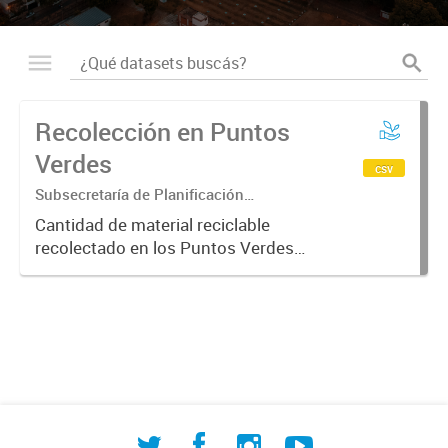
Recolección en Puntos
Verdes
csv
Subsecretaría de Planificación
Ambiental
Cantidad de material reciclable
recolectado en los Puntos Verdes
ordenado por fecha y ubicación del
punto