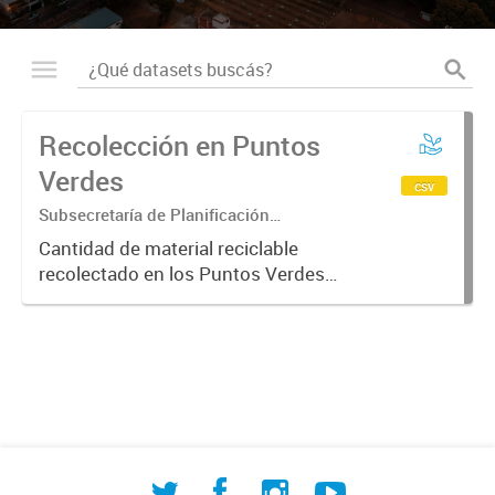
Recolección en Puntos
Verdes
csv
Subsecretaría de Planificación
Ambiental
Cantidad de material reciclable
recolectado en los Puntos Verdes
ordenado por fecha y ubicación del
punto