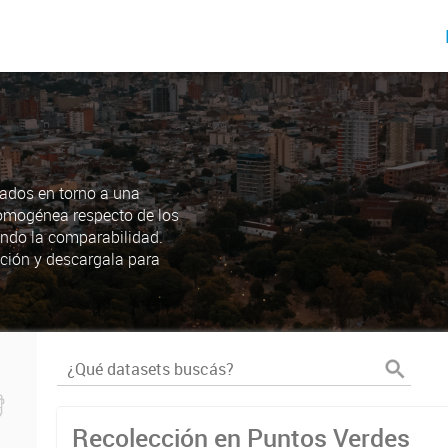
ados en torno a una
omogénea respecto de los
endo la comparabilidad.
ción y descargala para
Recolección en Puntos Verdes