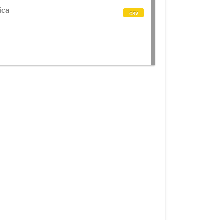
ica
csv