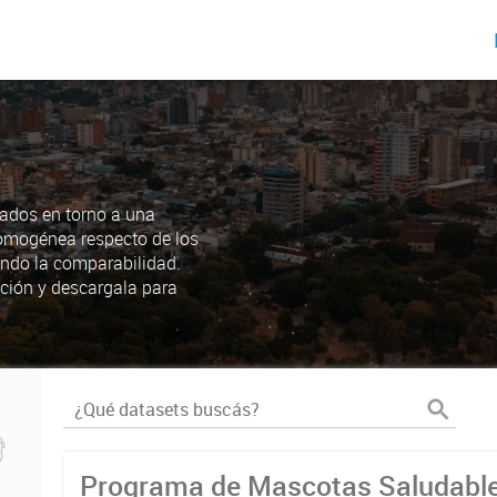
ados en torno a una
omogénea respecto de los
endo la comparabilidad.
ción y descargala para
Programa de Mascotas Saludabl