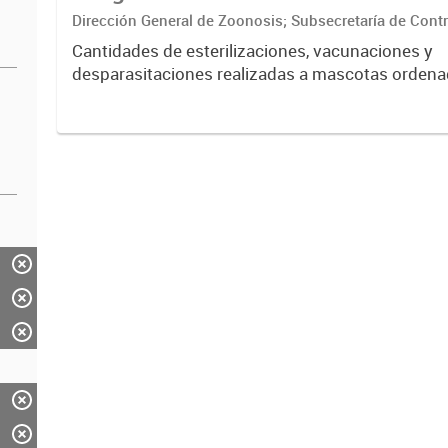
Dirección General de Zoonosis; Subsecretaría de Contr
Secretaría de Ambiente y Desarrollo sustentable
Cantidades de esterilizaciones, vacunaciones y
desparasitaciones realizadas a mascotas ordena
barrio, especie y sexo