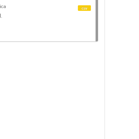
ica
csv
d.