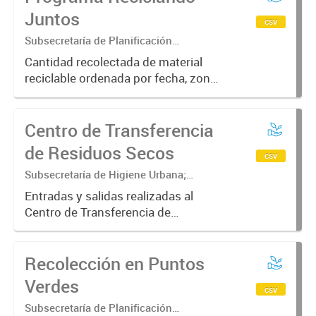
Juntos
csv
Subsecretaría de Planificación
ambiental; Secretaría de Ambiente y
Cantidad recolectada de material
Desarrollo Sustentable
reciclable ordenada por fecha, zona
y tipo de recolección
Centro de Transferencia
de Residuos Secos
csv
Subsecretaría de Higiene Urbana;
Secretaría de Ambiente y Desarrollo
Entradas y salidas realizadas al
sustentable
Centro de Transferencia de
Residuos Secos ordenado por
fecha, hora, tipo de vehículo, tipo de
Recolección en Puntos
residuos y barrio de origen
Verdes
csv
Subsecretaría de Planificación