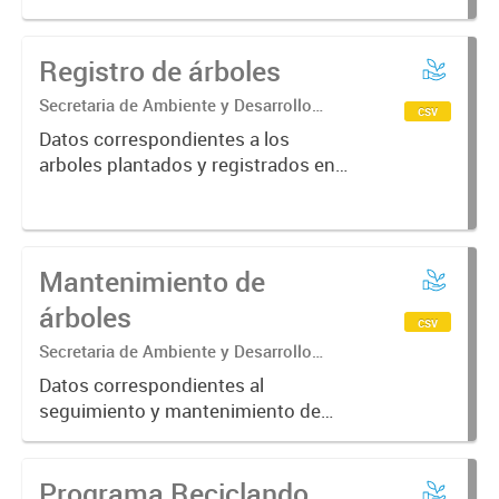
Registro de árboles
Secretaria de Ambiente y Desarrollo
csv
Sustentable.
Datos correspondientes a los
arboles plantados y registrados en
la aplicacion de arbolado de la
Municipalidad de Corrientes.
Mantenimiento de
árboles
csv
Secretaria de Ambiente y Desarrollo
Sustentable
Datos correspondientes al
seguimiento y mantenimiento de
los arboles plantados y registrados
en la aplicacion de arbolado de la
Programa Reciclando
Municipalidad de Corrientes