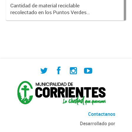
Ambiental
Cantidad de material reciclable
recolectado en los Puntos Verdes
ordenado por fecha y ubicación del
punto
Contactanos
Desarrollado por
Andino
con
CKAN