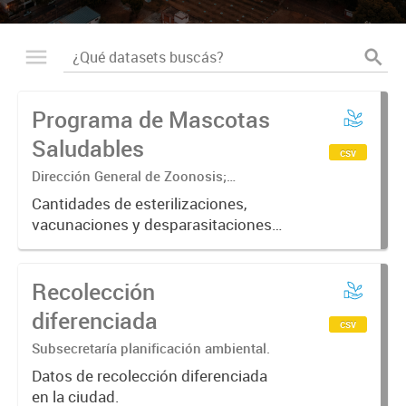
Programa de Mascotas
Saludables
csv
Dirección General de Zoonosis;
Subsecretaría de Contralor ambiental;
Cantidades de esterilizaciones,
Secretaría de Ambiente y Desarrollo
vacunaciones y desparasitaciones
sustentable
realizadas a mascotas ordenadas
por fecha, barrio, especie y sexo
Recolección
diferenciada
csv
Subsecretaría planificación ambiental.
Datos de recolección diferenciada
en la ciudad.