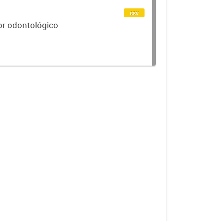
csv
or odontológico