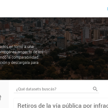
ados en torno a una
omogénea respecto de los
endo la comparabilidad.
ción y descargala para
Retiros de la vía pública por infra