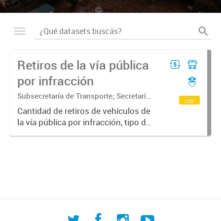
Retiros de la vía pública
por infracción
Subsecretaría de Transporte; Secretaría
csv
de Movilidad Urbana y Seguridad
Cantidad de retiros de vehículos de
ciudadana
la vía pública por infracción, tipo de
vehículo y tipo de infracción