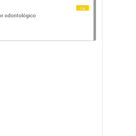
csv
or odontológico