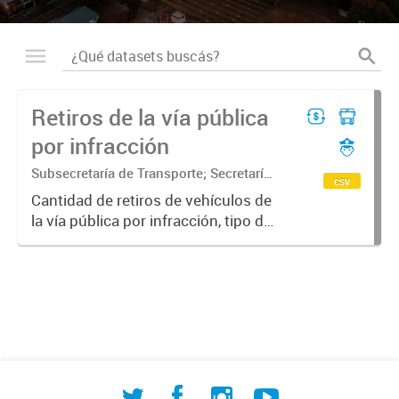
Retiros de la vía pública
por infracción
Subsecretaría de Transporte; Secretaría
csv
de Movilidad Urbana y Seguridad
Cantidad de retiros de vehículos de
ciudadana
la vía pública por infracción, tipo de
vehículo y tipo de infracción