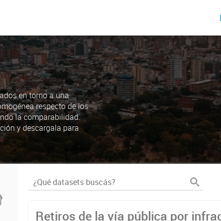
ados en torno a una
omogénea respecto de los
endo la comparabilidad.
ción y descargala para
Retiros de la vía pública por infra