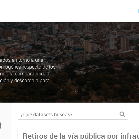
ados en torno a una
omogénea respecto de los
endo la comparabilidad.
ción y descargala para
Retiros de la vía pública por infra