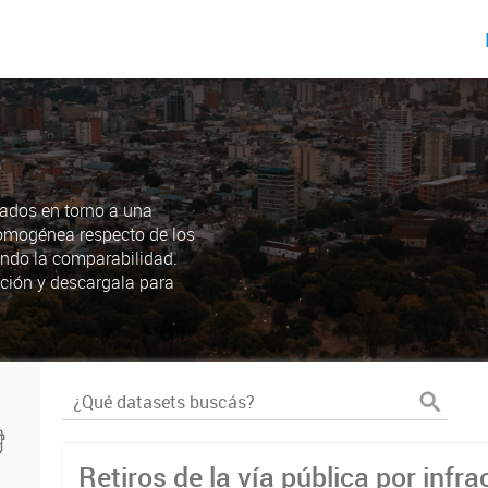
ados en torno a una
omogénea respecto de los
endo la comparabilidad.
ción y descargala para
Retiros de la vía pública por infra