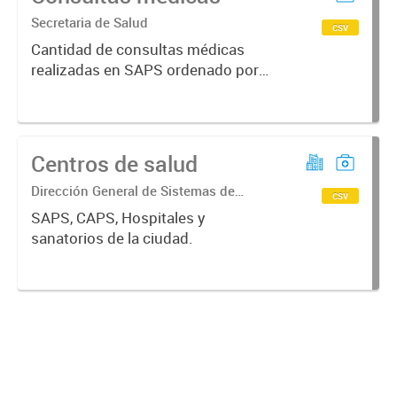
Secretaria de Salud
csv
Cantidad de consultas médicas
realizadas en SAPS ordenado por
periodo, servicio médico, rango
etario y sexo.
Centros de salud
Dirección General de Sistemas de
csv
Información Geográfica
SAPS, CAPS, Hospitales y
sanatorios de la ciudad.