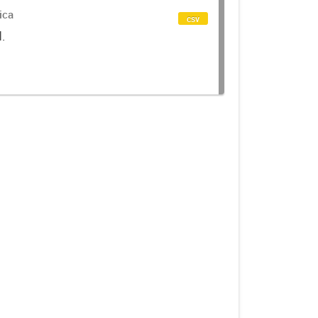
ica
csv
d.