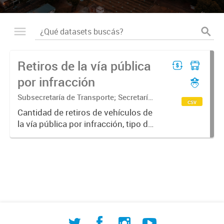
Retiros de la vía pública
por infracción
Subsecretaría de Transporte; Secretaría
csv
de Movilidad Urbana y Seguridad
Cantidad de retiros de vehículos de
ciudadana
la vía pública por infracción, tipo de
vehículo y tipo de infracción