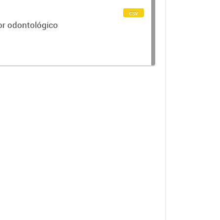
csv
or odontológico