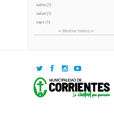
salita (1)
salud (1)
saps (1)
Mostrar menos