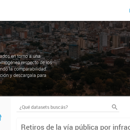
ados en torno a una
omogénea respecto de los
endo la comparabilidad.
ción y descargala para
Retiros de la vía pública por infra