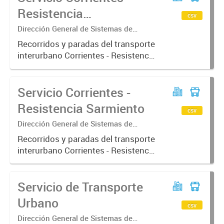
Resistencia
csv
Barranqueras
Dirección General de Sistemas de
Información Geográfica
Recorridos y paradas del transporte
interurbano Corrientes - Resistencia
ramal Barranqueras
Servicio Corrientes -
Resistencia Sarmiento
csv
Dirección General de Sistemas de
Información Geográfica
Recorridos y paradas del transporte
interurbano Corrientes - Resistencia
ramal Sarmiento
Servicio de Transporte
Urbano
csv
Dirección General de Sistemas de