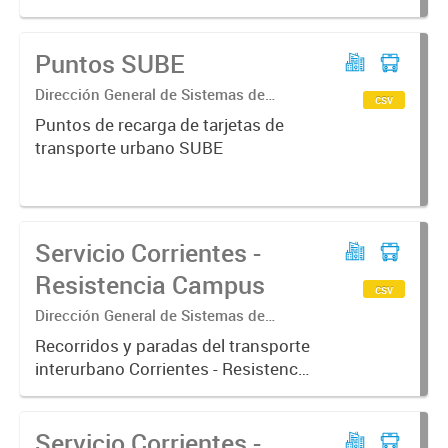
Puntos SUBE
Dirección General de Sistemas de
csv
Información Geográfica
Puntos de recarga de tarjetas de
transporte urbano SUBE
Servicio Corrientes -
Resistencia Campus
csv
Dirección General de Sistemas de
Información Geográfica
Recorridos y paradas del transporte
interurbano Corrientes - Resistencia
ramal Campus
Servicio Corrientes -