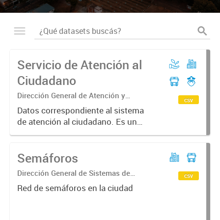
Servicio de Atención al
Ciudadano
Dirección General de Atención y
csv
Cercanía Ciudadana
Datos correspondiente al sistema
de atención al ciudadano. Es un
registro de comunicación de los
vecinos y la municipalidad, a través
Semáforos
de los distintos medios.
Dirección General de Sistemas de
csv
Información Geográfica
Red de semáforos en la ciudad