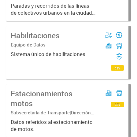
Información Geográfica
Paradas y recorridos de las líneas
de colectivos urbanos en la ciudad
de Corrientes
Habilitaciones
Equipo de Datos
Sistema único de habilitaciones
csv
Estacionamientos
motos
csv
Subsecretaría de Transporte|Dirección
General de Transporte Urbano|Dirección
Datos referidos al estacionamiento
de Estacionamiento Medido
de motos.