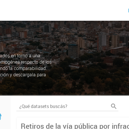
ados en torno a una
omogénea respecto de los
endo la comparabilidad.
ción y descargala para
Retiros de la vía pública por infra