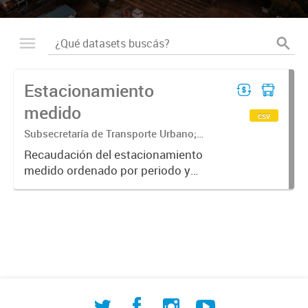
Estacionamiento
medido
csv
Subsecretaría de Transporte Urbano;
Secretaría de Movilidad Urbana y
Recaudación del estacionamiento
Seguridad ciudadana; Dirección General
medido ordenado por periodo y
de Transporte Urbano; Dirección de
categoría de recaudador
Estacionamiento...